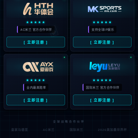
🃏
★★★★★
★★★★★
AC米兰 官方合作伙伴
支持全球IP娱乐
[ 立即注册 ]
[ 立即注册 ]
★★★★★
★★★★★
业内最高赔率
国际米兰 官方合作伙伴
[ 立即注册 ]
[ 立即注册 ]
全球战略合作伙伴
皇家马德里
AC米兰
国际米兰
2026美加墨世界杯