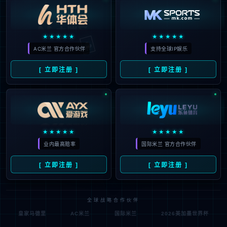
🃏
★★★★★
★★★★★
AC米兰 官方合作伙伴
支持全球IP娱乐
[ 立即注册 ]
[ 立即注册 ]
★★★★★
★★★★★
业内最高赔率
国际米兰 官方合作伙伴
[ 立即注册 ]
[ 立即注册 ]
全球战略合作伙伴
皇家马德里
AC米兰
国际米兰
2026美加墨世界杯