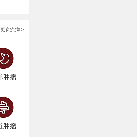
更多疾病 >
部肿瘤
道肿瘤