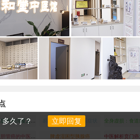
点
？多久了？
立即回复
中医解读胰腺癌的消瘦乏力：气血亏虚与癌毒耗损的结果
易混淆的贲门癌中医症状
瘀毒内阻型胆管癌的中医症状表现
脾虚湿困型胰腺癌
中医解析贲门癌