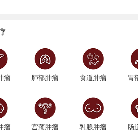
疗
肿瘤
肺部肿瘤
食道肿瘤
胃
肿瘤
宫颈肿瘤
乳腺肿瘤
肠