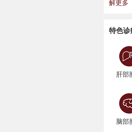
解更多
特色诊
肝部
脑部