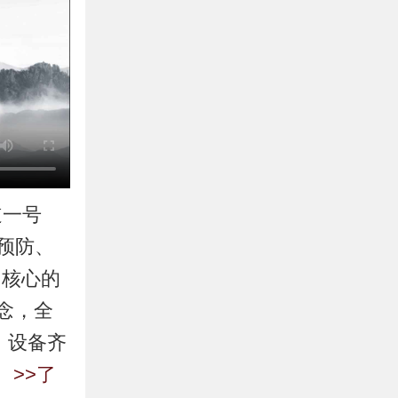
道一号
预防、
为核心的
念，全
、设备齐
。
>>了