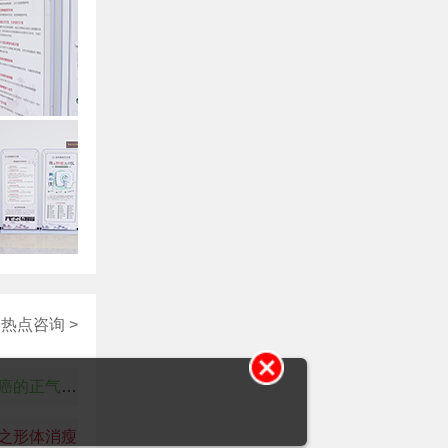
热点咨询 >
全身虚损：食道癌的正气耗伤表现
之形体消瘦