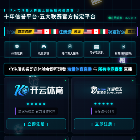
[ 华人市场最大的线上娱乐服务供应商 ]
十年信誉平台·五大联赛官方指定平台
在线玩家: 8263214
祝君好运
注册送
祝君好运
首单包赔
彩金
首单包赔
🍁
🍁
⚽
🎮
🃏
🀄️
🎰
🎮
电子老虎机
体育竞猜
电竞竞猜
澳门真人赌场
彩票棋牌娱乐
📺注册实名即送体验金即可观看
海量体育直播
与
所有电竞赛事
直播
🎲
★★★★★
★★★★★
皇家马德里 官方合作伙伴
首存返利68%
⚽
[ 立即注册 ]
[ 立即注册 ]