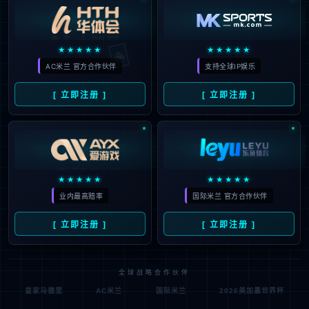
🃏
★★★★★
★★★★★
AC米兰 官方合作伙伴
支持全球IP娱乐
[ 立即注册 ]
[ 立即注册 ]
★★★★★
★★★★★
业内最高赔率
国际米兰 官方合作伙伴
[ 立即注册 ]
[ 立即注册 ]
全球战略合作伙伴
皇家马德里
AC米兰
国际米兰
2026美加墨世界杯