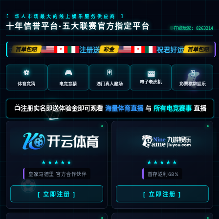
[ 华人市场最大的线上娱乐服务供应商 ]
十年信誉平台·五大联赛官方指定平台
在线玩家: 8263214
好运
注册送
祝君好运
首单包赔
彩金
首单包赔
🍁
🍁
🎮
⚽
🎮
🃏
🀄️
🎰
电子老虎机
体育竞猜
电竞竞猜
澳门真人赌场
彩票棋牌娱乐
🎲
📺注册实名即送体验金即可观看
海量体育直播
与
所有电竞赛事
直播
★★★★★
★★★★★
⚽
皇家马德里 官方合作伙伴
首存返利68%
[ 立即注册 ]
[ 立即注册 ]