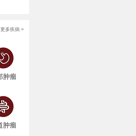
更多疾病 >
部肿瘤
道肿瘤