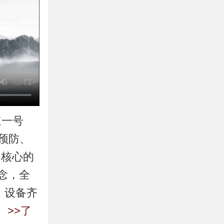
道一号
预防、
为核心的
念，全
、设备齐
。
>>了