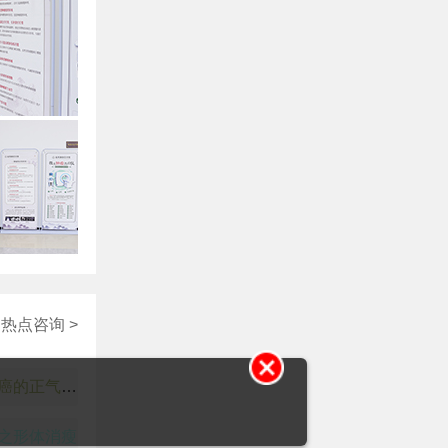
热点咨询 >
全身虚损：食道癌的正气耗伤表现
之形体消瘦