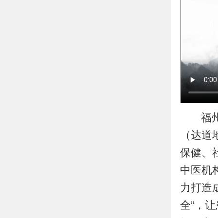
福
（达道
保健、
中医机
力打造
全”，