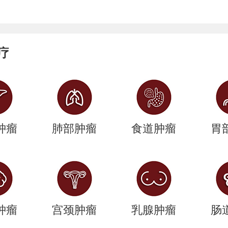
疗
肿瘤
肺部肿瘤
食道肿瘤
胃
肿瘤
宫颈肿瘤
乳腺肿瘤
肠