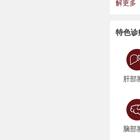
解更多
特色诊
肝部
脑部