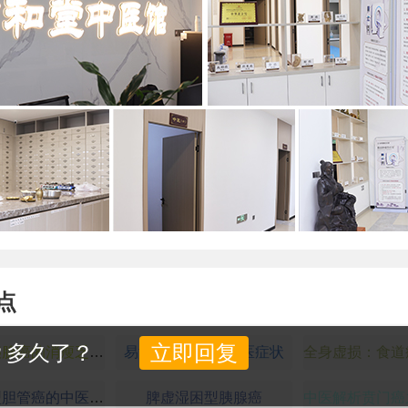
点
？多久了？
立即回复
中医解读胰腺癌的消瘦乏力：气血亏虚与癌毒耗损的结果
易混淆的贲门癌中医症状
瘀毒内阻型胆管癌的中医症状表现
脾虚湿困型胰腺癌
中医解析贲门癌