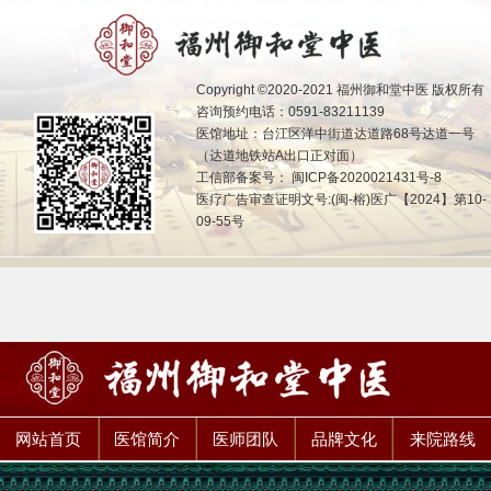
Copyright ©2020-2021 福州御和堂中医 版权所有
咨询预约电话：0591-83211139
医馆地址：台江区洋中街道达道路68号达道一号
（达道地铁站A出口正对面）
工信部备案号：
闽ICP备2020021431号-8
医疗广告审查证明文号:(闽-榕)医广【2024】第10-
09-55号
网站首页
医馆简介
医师团队
品牌文化
来院路线