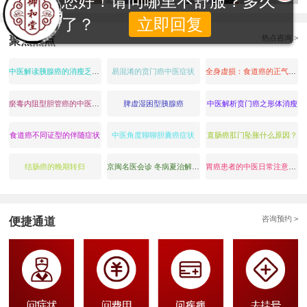
您好！请问哪里不舒服？多久
了？
立即回复
热点咨询 >
聚焦热点
中医解读胰腺癌的消瘦乏力：气血亏虚与癌毒耗损的结果
易混淆的贲门癌中医症状
全身虚损：食道癌的正气耗伤表现
瘀毒内阻型胆管癌的中医症状表现
脾虚湿困型胰腺癌
中医解析贲门癌之形体消瘦
食道癌不同证型的伴随症状
中医角度聊聊胆囊癌症状
直肠癌肛门坠胀什么原因？
结肠癌的晚期转归
京闽名医会诊 冬病夏治解疑北京大学肿瘤医院 陈衍智主任领衔
胃癌患者的中医日常注意事项
咨询预约 >
便捷通道