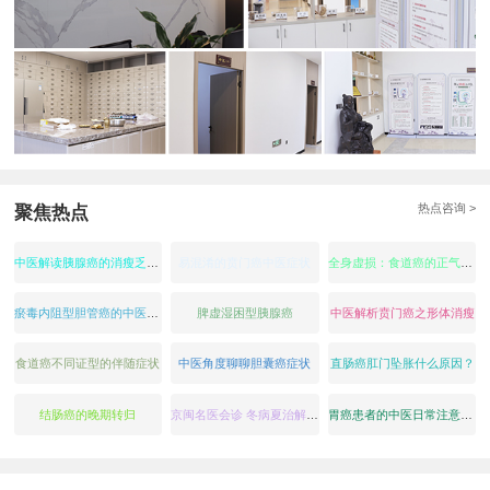
热点咨询 >
聚焦热点
中医解读胰腺癌的消瘦乏力：气血亏虚与癌毒耗损的结果
易混淆的贲门癌中医症状
全身虚损：食道癌的正气耗伤表现
瘀毒内阻型胆管癌的中医症状表现
脾虚湿困型胰腺癌
中医解析贲门癌之形体消瘦
食道癌不同证型的伴随症状
中医角度聊聊胆囊癌症状
直肠癌肛门坠胀什么原因？
结肠癌的晚期转归
京闽名医会诊 冬病夏治解疑北京大学肿瘤医院 陈衍智主任领衔
胃癌患者的中医日常注意事项