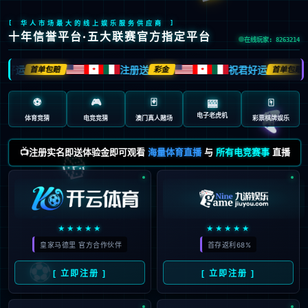
[ 华人市场最大的线上娱乐服务供应商 ]
十年信誉平台·五大联赛官方指定平台
在线玩家: 8263214
君好运
注册送
祝君好运
首单包赔
彩金
首单包赔
🍁
🍁
⚽
🎮
🃏
🀄️
🎰
🎮
电子老虎机
体育竞猜
电竞竞猜
澳门真人赌场
彩票棋牌娱乐
🎲
📺注册实名即送体验金即可观看
海量体育直播
与
所有电竞赛事
直播
★★★★★
★★★★★
皇家马德里 官方合作伙伴
首存返利68%
⚽
[ 立即注册 ]
[ 立即注册 ]