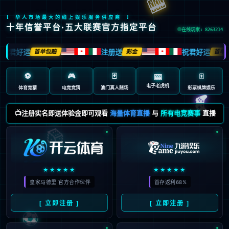
🎰
[ 华人市场最大的线上娱乐服务供应商 ]
十年信誉平台·五大联赛官方指定平台
在线玩家: 8263214
祝君好运
注册送
祝君好运
首单包赔
彩金
首单包
🍁
🍁
⚽
🎮
🃏
🀄️
🎰
电子老虎机
体育竞猜
电竞竞猜
澳门真人赌场
彩票棋牌娱乐
🎮
📺注册实名即送体验金即可观看
海量体育直播
与
所有电竞赛事
直播
🎲
★★★★★
★★★★★
皇家马德里 官方合作伙伴
首存返利68%
⚽
[ 立即注册 ]
[ 立即注册 ]